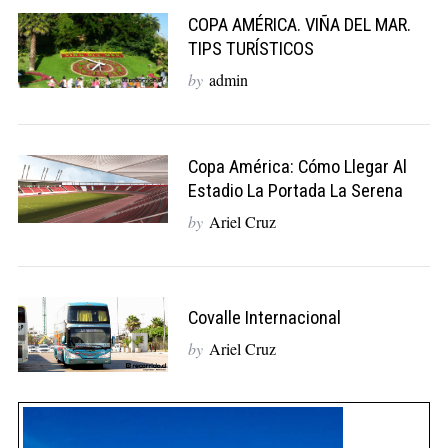
COPA AMÉRICA. VIÑA DEL MAR.
TIPS TURÍSTICOS
by
admin
Copa América: Cómo Llegar Al
Estadio La Portada La Serena
by
Ariel Cruz
S
e
a
r
Covalle Internacional
c
by
Ariel Cruz
h
f
o
r
: