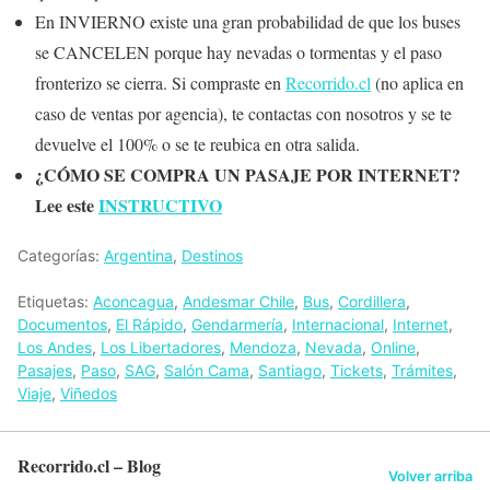
En INVIERNO existe una gran probabilidad de que los buses
se CANCELEN porque hay nevadas o tormentas y el paso
fronterizo se cierra. Si compraste en
Recorrido.cl
(no aplica en
caso de ventas por agencia), te contactas con nosotros y se te
devuelve el 100% o se te reubica en otra salida.
¿CÓMO SE COMPRA UN PASAJE POR INTERNET?
Lee este
INSTRUCTIVO
Categorías:
Argentina
,
Destinos
Etiquetas:
Aconcagua
,
Andesmar Chile
,
Bus
,
Cordillera
,
Documentos
,
El Rápido
,
Gendarmería
,
Internacional
,
Internet
,
Los Andes
,
Los Libertadores
,
Mendoza
,
Nevada
,
Online
,
Pasajes
,
Paso
,
SAG
,
Salón Cama
,
Santiago
,
Tickets
,
Trámites
,
Viaje
,
Viñedos
Recorrido.cl – Blog
Volver arriba