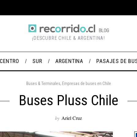
¡DESCUBRE CHILE & ARGENTINA!
CENTRO
SUR
ARGENTINA
PASAJES DE BU
Buses & Terminales
,
Empresas de buses en Chile
Buses Pluss Chile
by
Ariel Cruz