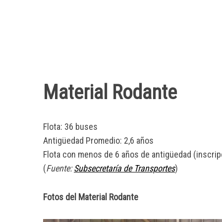
S
e
a
r
Material Rodante
c
h
f
Flota: 36 buses
o
r
Antigüedad Promedio: 2,6 años
:
Flota con menos de 6 años de antigüedad (inscri
(
Fuente:
Subsecretaría de Transportes
)
Fotos del Material Rodante