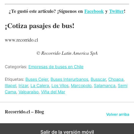
¿Te gustó este artículo? ¡Síguenos en
Facebook
y
Twitter
!
¡Cotiza pasajes de bus!
www.recorrido.cl
© Recorrido Latin America SpA
Categorías:
Empresas de buses en Chile
Etiquetas:
Buses Cejer
,
Buses Interurbanos
,
Busscar
,
Choapa
,
Illapel
,
Irizar
,
La Calera
,
Los Vilos
,
Marcopolo
,
Salamanca
,
Semi
Cama
,
Valparaíso
,
Viña del Mar
Recorrido.cl – Blog
Volver arriba
Salir de la versión móvil