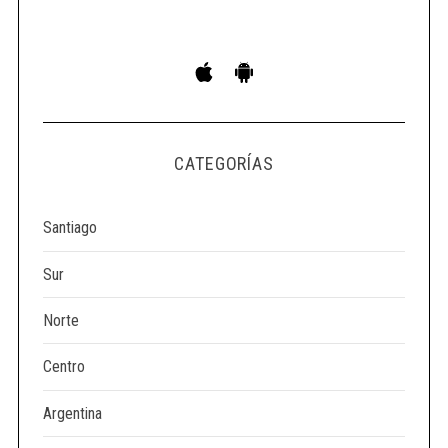
S
e
a
r
c
h
CATEGORÍAS
f
o
r
Santiago
:
Sur
Norte
Centro
Argentina