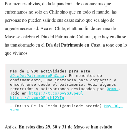
Por razones obvias, dada la pandemia de coronavirus que
enfrentamos no solo en Chile sino que en todo el mundo, las
personas no pueden salir de sus casas salvo que sea algo de
urgente necesidad. Acá en Chile, el último fin de semana de
Mayo se celebra el Día del Patrimonio Cultural, que hoy en día se
Día del Patrimonio en Casa
ha transformado en el
, a tono con lo
que vivimos.
Más de 1.900 actividades para este 
#DíaDelPatrimonioEnCasa
. En momentos de 
confinamiento, una instancia para compartir y 
encontrarse desde el patrimonio. Aquí algunos 
recorridos y activaciones destacados por 
@emol
. 
Todo en 
https://t.co/6v9GJ8peDl
https://t.co/OFqrhl2YIg
— Emilio De la Cerda (@emiliodelacerda) 
May 30, 
2020
En estos días 29, 30 y 31 de Mayo se han estado
Así es.