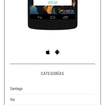
S
e
a
r
c
h
f
o
r
CATEGORÍAS
:
Santiago
Sur