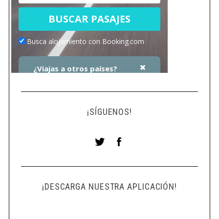
c
h
f
o
r
:
¡SÍGUENOS!
¡DESCARGA NUESTRA APLICACIÓN!