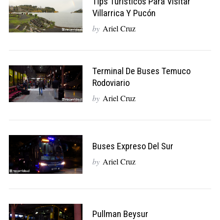
Tips Turísticos Para Visitar
Villarrica Y Pucón
by
Ariel Cruz
Terminal De Buses Temuco
Rodoviario
by
Ariel Cruz
Buses Expreso Del Sur
by
Ariel Cruz
Pullman Beysur