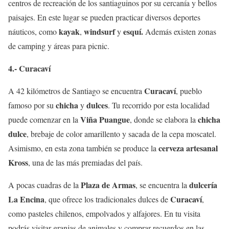
centros de recreación de los santiaguinos por su cercanía y bellos
paisajes. En este lugar se pueden practicar diversos deportes
kayak
windsurf
esquí.
náuticos, como
,
y
Además existen zonas
de camping y áreas para picnic.
4.- Curacaví
Curacaví
A 42 kilómetros de Santiago se encuentra
, pueblo
chicha
dulces
famoso por su
y
. Tu recorrido por esta localidad
Viña Puangue
chicha
puede comenzar en la
, donde se elabora la
dulce
, brebaje de color amarillento y sacada de la cepa moscatel.
cerveza artesanal
Asimismo, en esta zona también se produce la
Kross
, una de las más premiadas del país.
Plaza de Armas
dulcería
A pocas cuadras de la
, se encuentra la
La Encina
Curacaví
, que ofrece los tradicionales dulces de
,
como pasteles chilenos, empolvados y alfajores. En tu visita
podrás visitar granjas de animales y comprar recuerdos en las