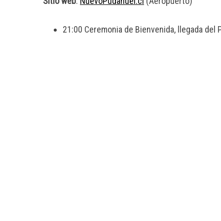
Sitio web
:
NuevoPudahuel.cl
(Aeropuerto)
21:00 Ceremonia de Bienvenida, llegada del 
S
e
a
r
c
h
f
o
r
: