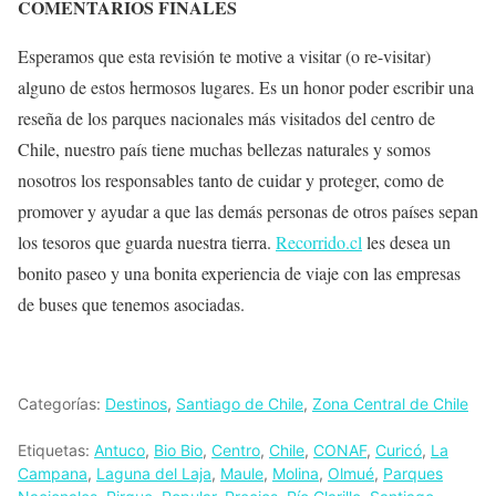
COMENTARIOS FINALES
Esperamos que esta revisión te motive a visitar (o re-visitar)
alguno de estos hermosos lugares. Es un honor poder escribir una
reseña de los parques nacionales más visitados del centro de
Chile, nuestro país tiene muchas bellezas naturales y somos
nosotros los responsables tanto de cuidar y proteger, como de
promover y ayudar a que las demás personas de otros países sepan
los tesoros que guarda nuestra tierra.
Recorrido.cl
les desea un
bonito paseo y una bonita experiencia de viaje con las empresas
de buses que tenemos asociadas.
Categorías:
Destinos
,
Santiago de Chile
,
Zona Central de Chile
Etiquetas:
Antuco
,
Bio Bio
,
Centro
,
Chile
,
CONAF
,
Curicó
,
La
Campana
,
Laguna del Laja
,
Maule
,
Molina
,
Olmué
,
Parques