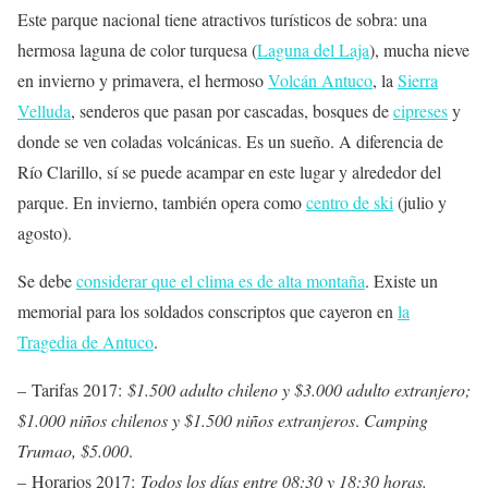
Este parque nacional tiene atractivos turísticos de sobra: una
hermosa laguna de color turquesa (
Laguna del Laja
), mucha nieve
en invierno y primavera, el hermoso
Volcán Antuco
, la
Sierra
Velluda
, senderos que pasan por cascadas, bosques de
cipreses
y
donde se ven coladas volcánicas. Es un sueño. A diferencia de
Río Clarillo, sí se puede acampar en este lugar y alrededor del
parque. En invierno, también opera como
centro de ski
(julio y
agosto).
Se debe
considerar que el clima es de alta montaña
. Existe un
memorial para los soldados conscriptos que cayeron en
la
Tragedia de Antuco
.
–
Tarifas 2017
:
$1.500 adulto chileno y $3.000 adulto extranjero;
$1.000 niños chilenos y $1.500 niños extranjeros
.
Camping
Trumao, $5.000
.
–
Horarios 2017
:
Todos los días entre 08:30 y 18:30 horas.