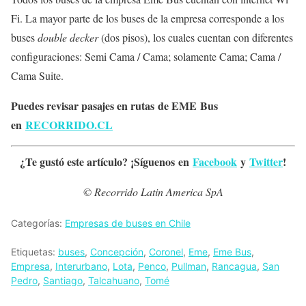
Fi. La mayor parte de los buses de la empresa corresponde a los
buses
double decker
(dos pisos), los cuales cuentan con diferentes
configuraciones: Semi Cama / Cama; solamente Cama; Cama /
Cama Suite.
Puedes revisar pasajes en rutas de EME Bus
en
RECORRIDO.CL
¿Te gustó este artículo? ¡Síguenos en
Facebook
y
Twitter
!
© Recorrido Latin America SpA
Categorías:
Empresas de buses en Chile
Etiquetas:
buses
,
Concepción
,
Coronel
,
Eme
,
Eme Bus
,
Empresa
,
Interurbano
,
Lota
,
Penco
,
Pullman
,
Rancagua
,
San
Pedro
,
Santiago
,
Talcahuano
,
Tomé