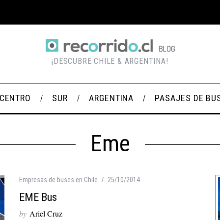
¡DESCUBRE CHILE & ARGENTINA!
CENTRO
SUR
ARGENTINA
PASAJES DE BU
Eme
Empresas de buses en Chile
25/10/2014
EME Bus
by
Ariel Cruz