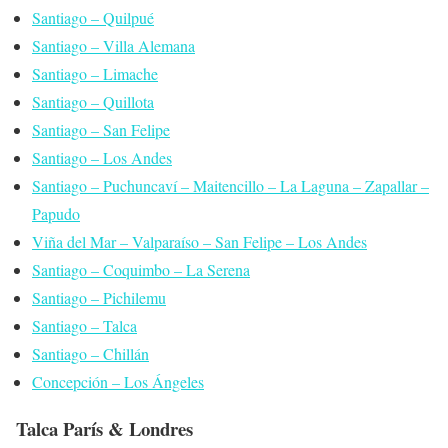
Santiago – Quilpué
Santiago – Villa Alemana
Santiago – Limache
Santiago – Quillota
Santiago – San Felipe
Santiago – Los Andes
Santiago – Puchuncaví – Maitencillo – La Laguna – Zapallar –
Papudo
Viña del Mar – Valparaíso – San Felipe – Los Andes
Santiago – Coquimbo – La Serena
Santiago – Pichilemu
Santiago – Talca
Santiago – Chillán
Concepción – Los Ángeles
Talca París & Londres