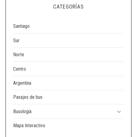
e
CATEGORÍAS
a
r
c
Santiago
h
f
Sur
o
r
Norte
:
Centro
Argentina
Pasajes de bus
Busología
Mapa Interactivo