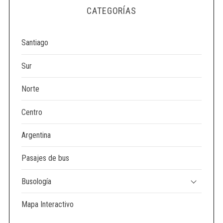
e
CATEGORÍAS
a
r
c
Santiago
h
f
Sur
o
r
Norte
:
Centro
Argentina
Pasajes de bus
Busología
Mapa Interactivo