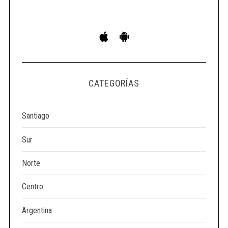
S
e
a
r
c
h
CATEGORÍAS
f
o
Santiago
r
:
Sur
Norte
Centro
Argentina