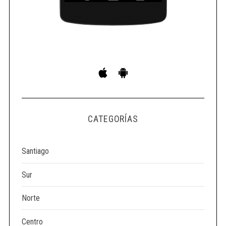
S
e
a
r
c
h
f
CATEGORÍAS
o
r
:
Santiago
Sur
Norte
Centro