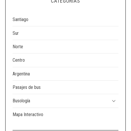
CATEGORÍAS
e
a
r
Santiago
c
h
Sur
f
o
Norte
r
:
Centro
Argentina
Pasajes de bus
Busología
Mapa Interactivo