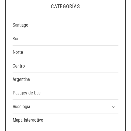
e
CATEGORÍAS
a
r
c
Santiago
h
f
Sur
o
r
Norte
:
Centro
Argentina
Pasajes de bus
Busología
Mapa Interactivo