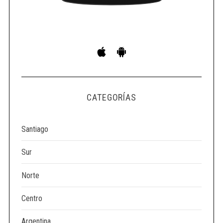
S
e
a
r
c
h
CATEGORÍAS
f
o
r
Santiago
:
Sur
Norte
Centro
Argentina