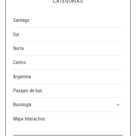
CATEGORÍAS
e
a
r
Santiago
c
h
Sur
f
o
Norte
r
:
Centro
Argentina
Pasajes de bus
Busología
Mapa Interactivo