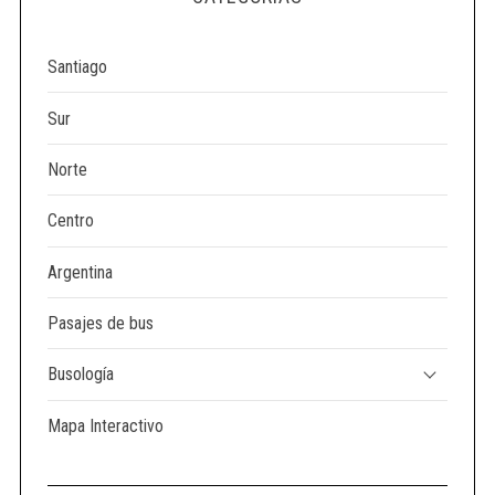
a
r
Santiago
c
h
Sur
f
o
Norte
r
:
Centro
Argentina
Pasajes de bus
Busología
Mapa Interactivo