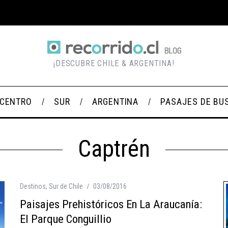
¡DESCUBRE CHILE & ARGENTINA!
CENTRO
SUR
ARGENTINA
PASAJES DE BU
Captrén
Destinos
,
Sur de Chile
03/08/2016
Paisajes Prehistóricos En La Araucanía:
El Parque Conguillio