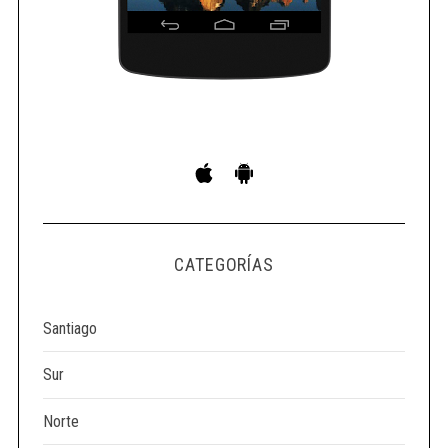
S
e
a
r
c
h
f
o
CATEGORÍAS
r
:
Santiago
Sur
Norte