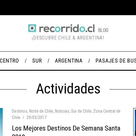
¡DESCUBRE CHILE & ARGENTINA!
CENTRO
SUR
ARGENTINA
PASAJES DE BU
Actividades
Destinos
,
Norte de Chile
,
Noticias
,
Sur de Chile
,
Zona Central de
Chile
29/03/2017
Los Mejores Destinos De Semana Santa