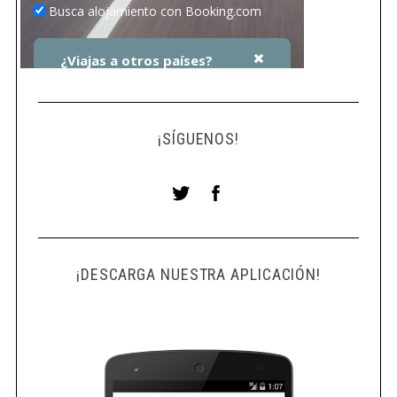
a
s
¡SÍGUENOS!
¡DESCARGA NUESTRA APLICACIÓN!
S
e
a