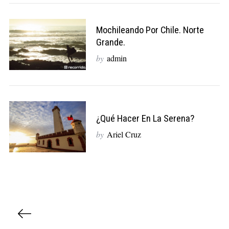
Mochileando Por Chile. Norte
Grande.
by
admin
¿Qué Hacer En La Serena?
by
Ariel Cruz
N
a