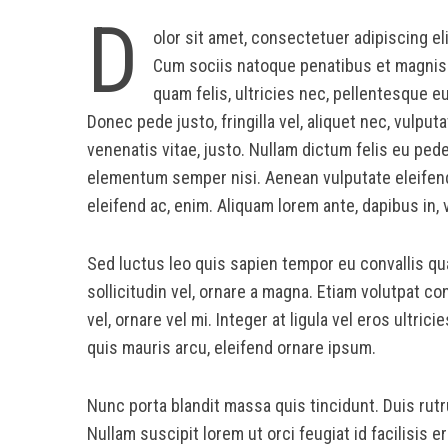
D
olor sit amet, consectetuer adipiscing e
Cum sociis natoque penatibus et magnis 
quam felis, ultricies nec, pellentesque 
Donec pede justo, fringilla vel, aliquet nec, vulput
venenatis vitae, justo. Nullam dictum felis eu ped
elementum semper nisi. Aenean vulputate eleifend t
eleifend ac, enim. Aliquam lorem ante, dapibus in, v
Sed luctus leo quis sapien tempor eu convallis q
sollicitudin vel, ornare a magna. Etiam volutpat co
vel, ornare vel mi. Integer at ligula vel eros ult
quis mauris arcu, eleifend ornare ipsum.
Nunc porta blandit massa quis tincidunt. Duis rutr
Nullam suscipit lorem ut orci feugiat id facilisi