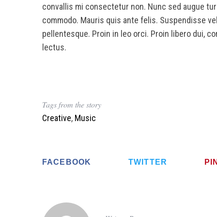
convallis mi consectetur non. Nunc sed augue turpis,
commodo. Mauris quis ante felis. Suspendisse vehi
pellentesque. Proin in leo orci. Proin libero dui, c
lectus.
Tags from the story
Creative
,
Music
FACEBOOK
TWITTER
PI
S