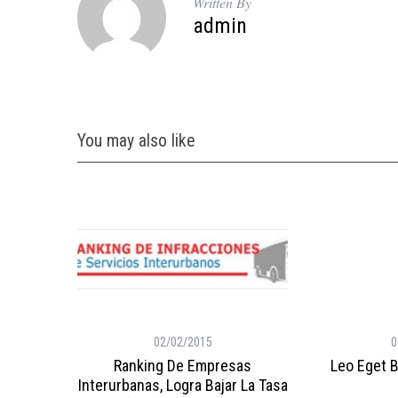
Written By
e
admin
a
r
c
h
f
o
You may also like
r
:
02/02/2015
0
Ranking De Empresas
Leo Eget 
Interurbanas, Logra Bajar La Tasa