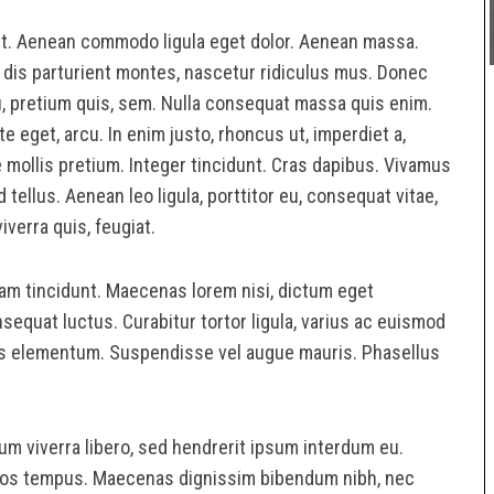
lit. Aenean commodo ligula eget dolor. Aenean massa.
dis parturient montes, nascetur ridiculus mus. Donec
eu, pretium quis, sem. Nulla consequat massa quis enim.
ate eget, arcu. In enim justo, rhoncus ut, imperdiet a,
e mollis pretium. Integer tincidunt. Cras dapibus. Vivamus
ellus. Aenean leo ligula, porttitor eu, consequat vitae,
iverra quis, feugiat.
uam tincidunt. Maecenas lorem nisi, dictum eget
nsequat luctus. Curabitur tortor ligula, varius ac euismod
ricies elementum. Suspendisse vel augue mauris. Phasellus
um viverra libero, sed hendrerit ipsum interdum eu.
s eros tempus. Maecenas dignissim bibendum nibh, nec