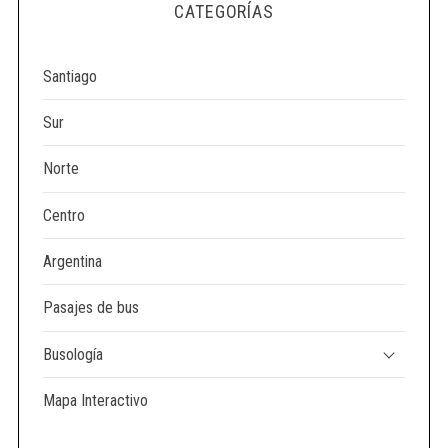
e
CATEGORÍAS
a
r
c
Santiago
h
f
Sur
o
r
Norte
:
Centro
Argentina
Pasajes de bus
Busología
Mapa Interactivo