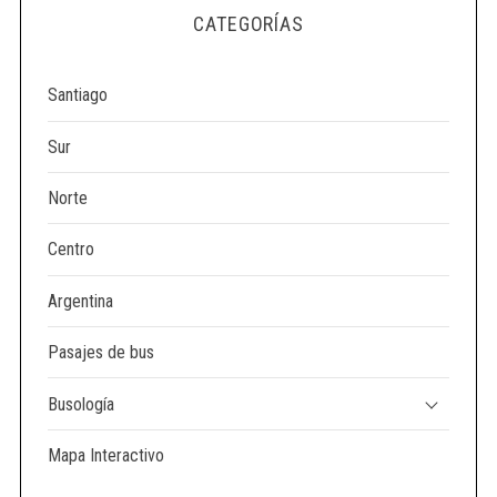
e
CATEGORÍAS
a
r
c
Santiago
h
f
Sur
o
r
Norte
:
Centro
Argentina
Pasajes de bus
Busología
Mapa Interactivo