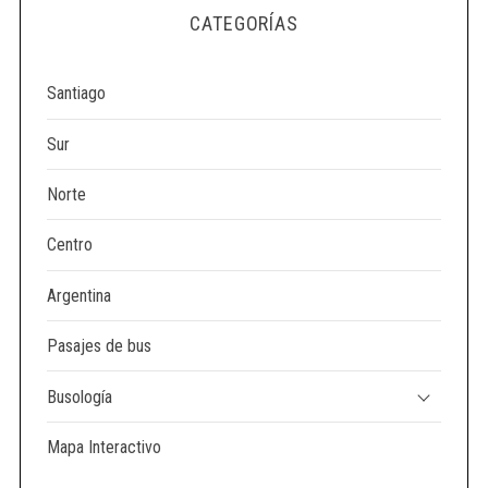
e
CATEGORÍAS
a
r
c
Santiago
h
f
Sur
o
r
Norte
:
Centro
Argentina
Pasajes de bus
Busología
Mapa Interactivo