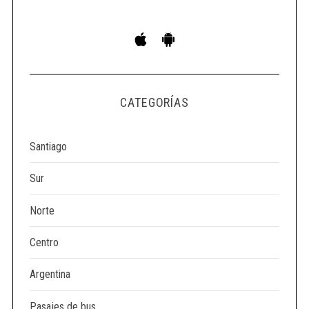
S
e
a
r
c
CATEGORÍAS
h
f
o
Santiago
r
:
Sur
Norte
Centro
Argentina
Pasajes de bus