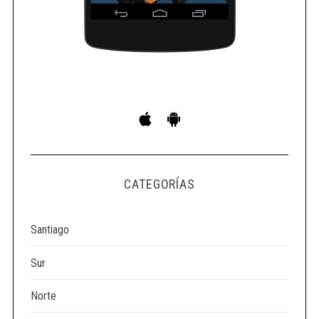
S
e
a
r
c
h
f
o
CATEGORÍAS
r
:
Santiago
Sur
Norte