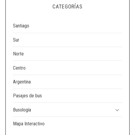
e
CATEGORÍAS
a
r
c
Santiago
h
f
Sur
o
r
Norte
:
Centro
Argentina
Pasajes de bus
Busología
Mapa Interactivo