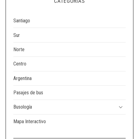
CATEGORÍAS
e
a
r
Santiago
c
h
Sur
f
o
Norte
r
:
Centro
Argentina
Pasajes de bus
Busología
Mapa Interactivo