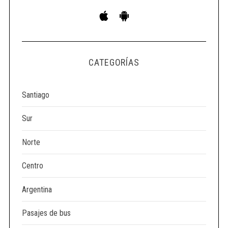
S
e
a
r
c
CATEGORÍAS
h
f
Santiago
o
r
Sur
:
Norte
Centro
Argentina
Pasajes de bus