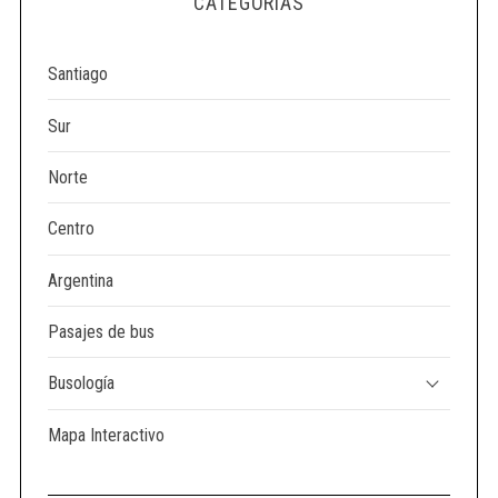
CATEGORÍAS
e
a
r
Santiago
c
h
Sur
f
o
Norte
r
:
Centro
Argentina
Pasajes de bus
Busología
Mapa Interactivo