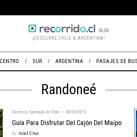
¡DESCUBRE CHILE & ARGENTINA!
CENTRO
SUR
ARGENTINA
PASAJES DE BU
Randoneé
Destinos
,
Santiago de Chile
30/04/2015
Guía Para Disfrutar Del Cajón Del Maipo
by
Ariel Cruz