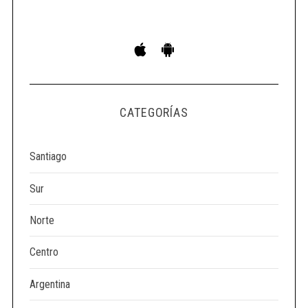
S
e
a
r
c
h
CATEGORÍAS
f
o
r
Santiago
:
Sur
Norte
Centro
Argentina