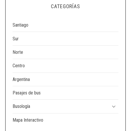
e
CATEGORÍAS
a
r
c
Santiago
h
f
Sur
o
r
Norte
:
Centro
Argentina
Pasajes de bus
Busología
Mapa Interactivo