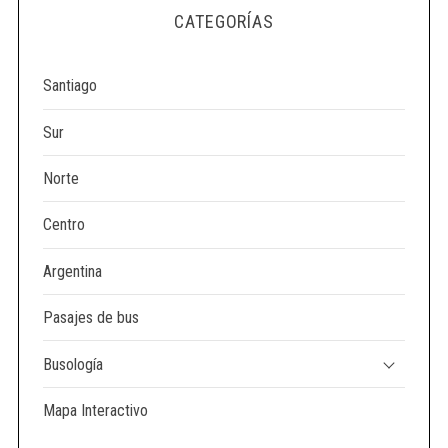
e
CATEGORÍAS
a
r
c
Santiago
h
f
Sur
o
r
Norte
:
Centro
Argentina
Pasajes de bus
Busología
Mapa Interactivo