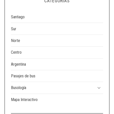
CATEGORÍAS
e
a
r
Santiago
c
h
Sur
f
o
Norte
r
:
Centro
Argentina
Pasajes de bus
Busología
Mapa Interactivo