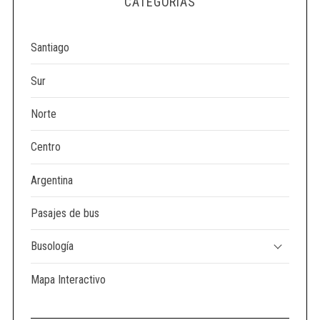
CATEGORÍAS
e
a
r
Santiago
c
h
Sur
f
o
Norte
r
:
Centro
Argentina
Pasajes de bus
Busología
Mapa Interactivo