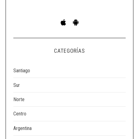
S
e
a
r
c
h
CATEGORÍAS
f
o
Santiago
r
:
Sur
Norte
Centro
Argentina