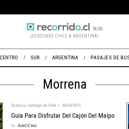
¡DESCUBRE CHILE & ARGENTINA!
CENTRO
SUR
ARGENTINA
PASAJES DE BU
Morrena
Destinos
,
Santiago de Chile
30/04/2015
Guía Para Disfrutar Del Cajón Del Maipo
by
Ariel Cruz