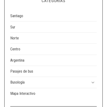
CATEGORÍAS
e
a
r
Santiago
c
h
Sur
f
o
Norte
r
:
Centro
Argentina
Pasajes de bus
Busología
Mapa Interactivo