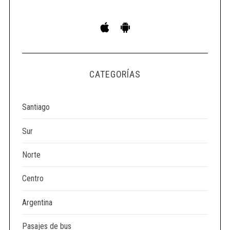
S
e
a
r
c
CATEGORÍAS
h
f
o
Santiago
r
:
Sur
Norte
Centro
Argentina
Pasajes de bus