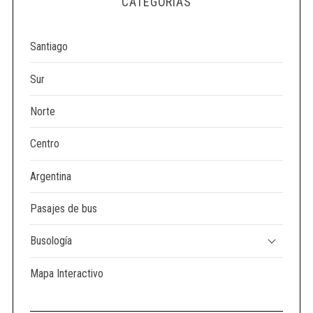
CATEGORÍAS
e
a
r
Santiago
c
h
Sur
f
o
Norte
r
:
Centro
Argentina
Pasajes de bus
Busología
Mapa Interactivo