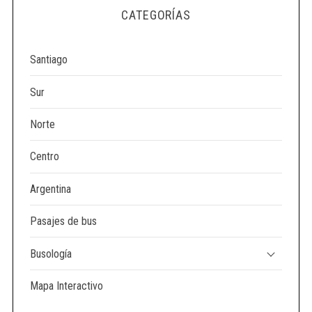
e
CATEGORÍAS
a
r
c
Santiago
h
f
Sur
o
r
Norte
:
Centro
Argentina
Pasajes de bus
Busología
Mapa Interactivo