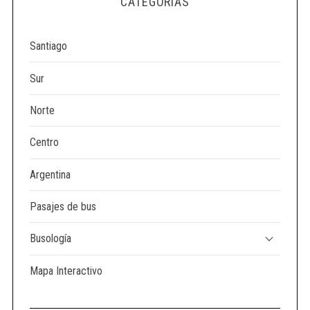
CATEGORÍAS
e
a
r
Santiago
c
h
Sur
f
o
Norte
r
:
Centro
Argentina
Pasajes de bus
Busología
Mapa Interactivo